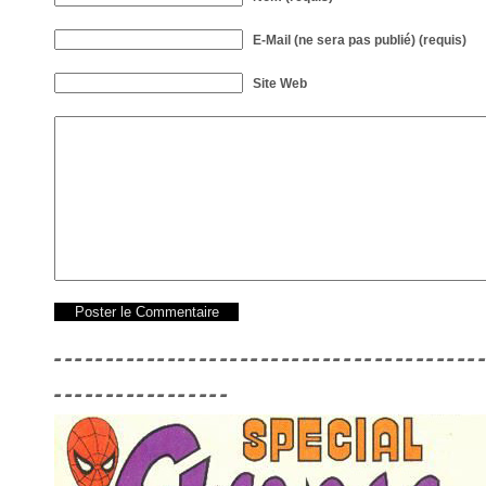
E-Mail (ne sera pas publié) (requis)
Site Web
-----------------------------------------
-----------------