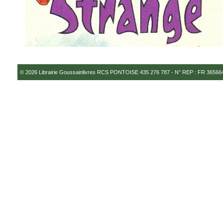
© 2026
Librairie Goussainlivres RCS PONTOISE 435 276 787 - N° REP : FR 3656