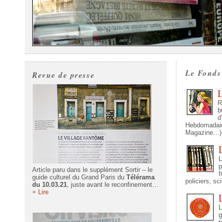
Le Fonds
Revue de presse
L
R
b
d
Hebdomadair
Magazine…)
L
p
Article paru dans le supplément Sortir – le
f
guide culturel du Grand Paris du
Télérama
policiers, sc
du 10.03.21
, juste avant le reconfinement…
+ Lire
L
g