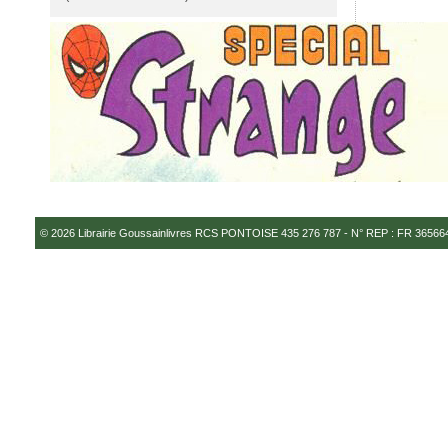
© 2026
Librairie Goussainlivres RCS PONTOISE 435 276 787 - N° REP : FR 3656