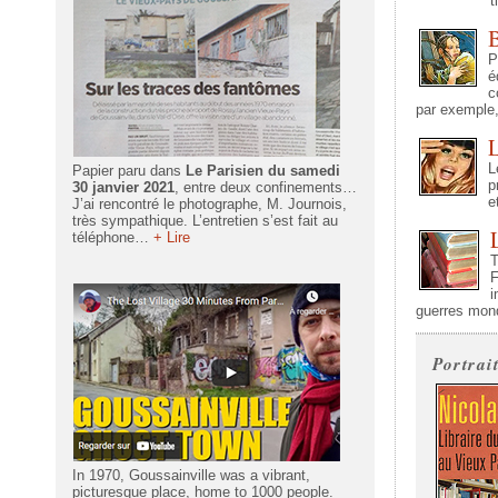
t
P
é
c
par exemple,
L
L
Papier paru dans
Le Parisien du samedi
p
30 janvier 2021
, entre deux confinements…
e
J’ai rencontré le photographe, M. Journois,
très sympathique. L’entretien s’est fait au
téléphone…
+ Lire
T
F
i
guerres mond
Portrai
In 1970, Goussainville was a vibrant,
picturesque place, home to 1000 people.