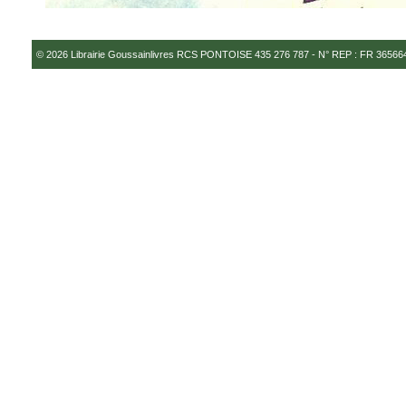
© 2026
Librairie Goussainlivres RCS PONTOISE 435 276 787 - N° REP : FR 3656